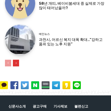
58년 개띠, 베이비붐세대 중 실제로 가장
많이 태어났을까?
메인뉴스
과천시, 어르신 복지 대폭 확대…”강하고
품위 있는 노후 지원”
신문사소개
광고구매
기사제보
불편신고