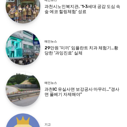
메인뉴스
과천시노인복지관, ‘1·3세대 공감 도심 속
숲 에코 힐링체험’ 성료
메인뉴스
29만원 ‘미끼’ 임플란트 치과 체험기…황
당한 ‘과잉진료’ 실체
메인뉴스
과천IC 유실사면 보강공사 마무리…”경사
면 풀베기 자제해야”
기고