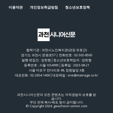
이용약관
개인정보취급방침
청소년보호정책
협력기관 : 과천시노인복지관(관장 유호근)
경기도 과천시 문원로57 | 전화번호 : 02-502-8500
발행·편집인 : 장한형│청소년보호책임자 : 장한형
등록번호 : 서울 아54995│등록일 : 2023-08-21
서울 마포구 잔다리로 48, 정원빌딩 3층
대표전화 : 02-2654-1400│대표메일 : one@mainage.co.kr
과천시니어신문의 모든 콘텐츠는 저작권법의 보호를 받
습니다.
무단 전재·복사·배포 등이 금지됩니다.
© Copyright 2024. gwacheon-senior.com