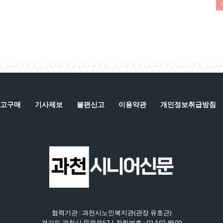
고구매
기사제보
불편신고
이용약관
개인정보취급방침
협력기관 : 과천시노인복지관(관장 유호근)
경기도 과천시 문원로57 | 전화번호 : 02-502-8500