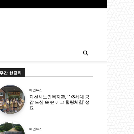
주간 핫클릭
메인뉴스
과천시노인복지관, ‘1·3세대 공
감 도심 속 숲 에코 힐링체험’ 성
료
메인뉴스