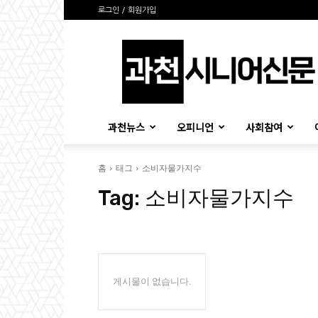
로그인 / 회원가입
과
천
시
니
어
신
과천뉴스
오피니언
사회참여
문
홈
태그
소비자물가지수
Tag:
소비자물가지수
게시물이 없습니다.