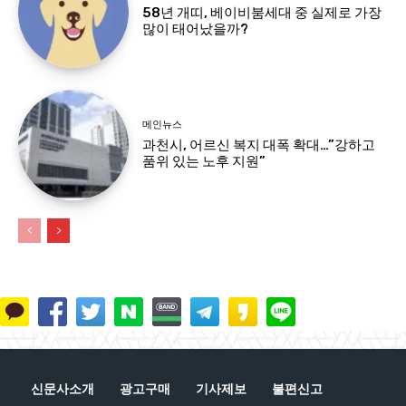
58년 개띠, 베이비붐세대 중 실제로 가장
많이 태어났을까?
메인뉴스
과천시, 어르신 복지 대폭 확대…”강하고
품위 있는 노후 지원”
신문사소개
광고구매
기사제보
불편신고