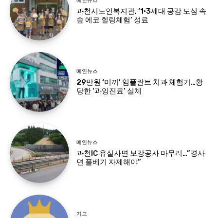
메인뉴스
과천시노인복지관, ‘1·3세대 공감 도심 속
숲 에코 힐링체험’ 성료
메인뉴스
29만원 ‘미끼’ 임플란트 치과 체험기…황
당한 ‘과잉진료’ 실체
메인뉴스
과천IC 유실사면 보강공사 마무리…”경사
면 풀베기 자제해야”
기고