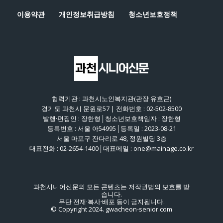
이용약관
개인정보취급방침
청소년보호정책
협력기관 : 과천시노인복지관(관장 유호근)
경기도 과천시 문원로57 | 전화번호 : 02-502-8500
발행·편집인 : 장한형│청소년보호책임자 : 장한형
등록번호 : 서울 아54995│등록일 : 2023-08-21
서울 마포구 잔다리로 48, 정원빌딩 3층
대표전화 : 02-2654-1400│대표메일 : one@mainage.co.kr
과천시니어신문의 모든 콘텐츠는 저작권법의 보호를 받
습니다.
무단 전재·복사·배포 등이 금지됩니다.
© Copyright 2024. gwacheon-senior.com