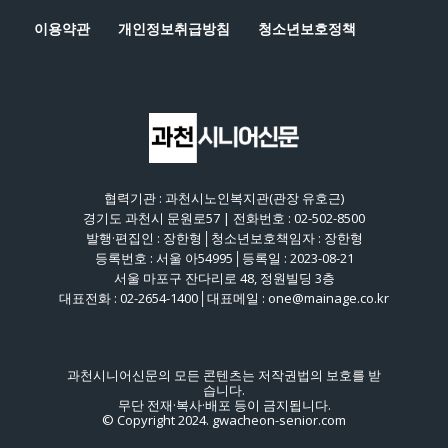
이용약관
개인정보취급방침
청소년보호정책
협력기관 : 과천시노인복지관(관장 유호근)
경기도 과천시 문원로57 | 전화번호 : 02-502-8500
발행·편집인 : 장한형│청소년보호책임자 : 장한형
등록번호 : 서울 아54995│등록일 : 2023-08-21
서울 마포구 잔다리로 48, 정원빌딩 3층
대표전화 : 02-2654-1400│대표메일 : one@mainage.co.kr
과천시니어신문의 모든 콘텐츠는 저작권법의 보호를 받
습니다.
무단 전재·복사·배포 등이 금지됩니다.
© Copyright 2024. gwacheon-senior.com