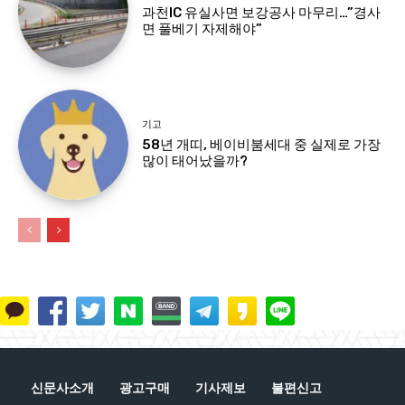
과천IC 유실사면 보강공사 마무리…”경사
면 풀베기 자제해야”
기고
58년 개띠, 베이비붐세대 중 실제로 가장
많이 태어났을까?
신문사소개
광고구매
기사제보
불편신고