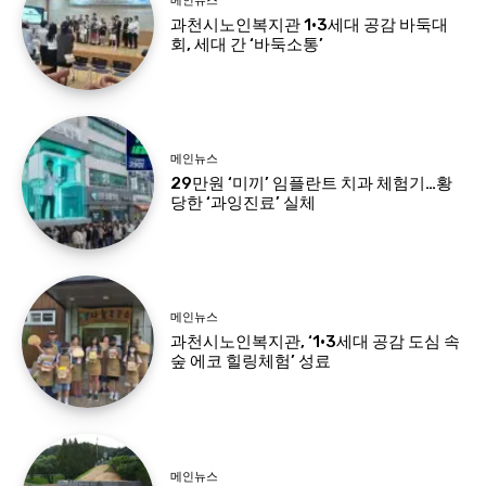
메인뉴스
과천시노인복지관 1·3세대 공감 바둑대
회, 세대 간 ‘바둑소통’
메인뉴스
29만원 ‘미끼’ 임플란트 치과 체험기…황
당한 ‘과잉진료’ 실체
메인뉴스
과천시노인복지관, ‘1·3세대 공감 도심 속
숲 에코 힐링체험’ 성료
메인뉴스