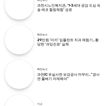
메인뉴스
과천시노인복지관, ‘1·3세대 공감 도심 속
숲 에코 힐링체험’ 성료
메인뉴스
29만원 ‘미끼’ 임플란트 치과 체험기…황
당한 ‘과잉진료’ 실체
메인뉴스
과천IC 유실사면 보강공사 마무리…”경사
면 풀베기 자제해야”
기고