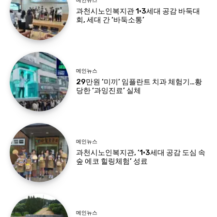
메인뉴스
과천시노인복지관 1·3세대 공감 바둑대
회, 세대 간 ‘바둑소통’
메인뉴스
29만원 ‘미끼’ 임플란트 치과 체험기…황
당한 ‘과잉진료’ 실체
메인뉴스
과천시노인복지관, ‘1·3세대 공감 도심 속
숲 에코 힐링체험’ 성료
메인뉴스