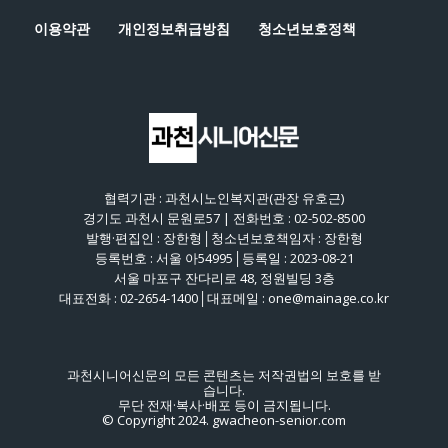
이용약관
개인정보취급방침
청소년보호정책
협력기관 : 과천시노인복지관(관장 유호근)
경기도 과천시 문원로57 | 전화번호 : 02-502-8500
발행·편집인 : 장한형│청소년보호책임자 : 장한형
등록번호 : 서울 아54995│등록일 : 2023-08-21
서울 마포구 잔다리로 48, 정원빌딩 3층
대표전화 : 02-2654-1400│대표메일 : one@mainage.co.kr
과천시니어신문의 모든 콘텐츠는 저작권법의 보호를 받
습니다.
무단 전재·복사·배포 등이 금지됩니다.
© Copyright 2024. gwacheon-senior.com