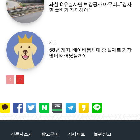
과천IC 유실사면 보강공사 마무리…”경사
면 풀베기 자제해야”
기고
58년 개띠, 베이비붐세대 중 실제로 가장
많이 태어났을까?
신문사소개
광고구매
기사제보
불편신고