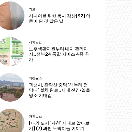
기고
시니어를 위한 동시 감상[32] 어
른이 된 것 같은 날
사회일반
노후생활지원부터 내차 관리까
지…정부24 통합 서비스 4종 추
가
과천뉴스
과천시, 관악산 중턱 ‘해누리 전
망대’ 설치 완료…시내 전경·일출
명소 기대감
과천뉴스
[나의 도시 ‘과천’ 제대로 알아보
기] (7) 과천 토박이들 이야기