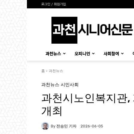
로그인 / 회원가입
과
천
시
니
어
신
과천뉴스
오피니언
사회참여
문
홈
과천뉴스
과천뉴스
시민사회
과천시노인복지관, 
개최
By
전승민 기자
2026-06-05