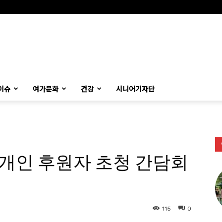
이슈
여가문화
건강
시니어기자단
개인 후원자 초청 간담회
115
0